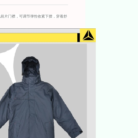
风前片门襟，可调节弹性收紧下摆，穿着舒