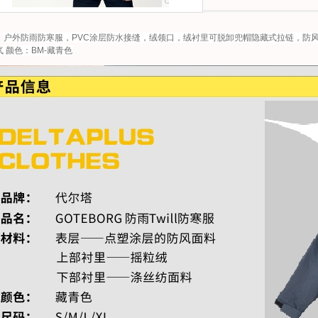
：
户外防雨防寒服，PVC涂层防水接缝，绒领口，绒衬里可脱卸兜帽隐藏式拉链，防
 颜色：BM-藏青色